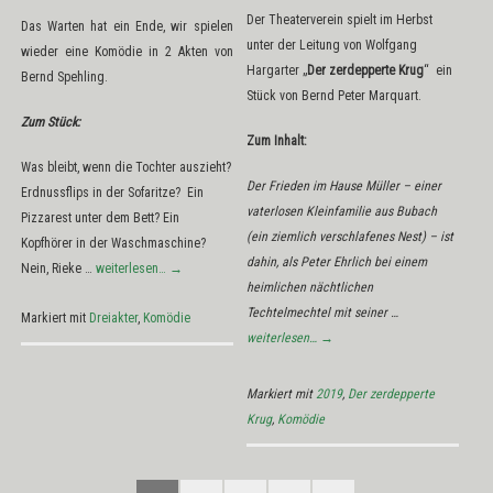
Der Theaterverein spielt im Herbst
Das Warten hat ein Ende, wir spielen
unter der Leitung von Wolfgang
wieder eine Komödie in 2 Akten von
Hargarter „
Der zerdepperte Krug
“ ein
Bernd Spehling.
Stück von Bernd Peter Marquart.
Zum Stück:
Zum Inhalt:
Was bleibt, wenn die Tochter auszieht?
Der Frieden im Hause Müller – einer
Erdnussflips in der Sofaritze? Ein
vaterlosen Kleinfamilie aus Bubach
Pizzarest unter dem Bett? Ein
(ein ziemlich verschlafenes Nest) – ist
Kopfhörer in der Waschmaschine?
dahin, als Peter Ehrlich bei einem
Nein, Rieke …
weiterlesen…
→
heimlichen nächtlichen
Techtelmechtel mit seiner …
Markiert mit
Dreiakter
,
Komödie
weiterlesen…
→
Markiert mit
2019
,
Der zerdepperte
Krug
,
Komödie