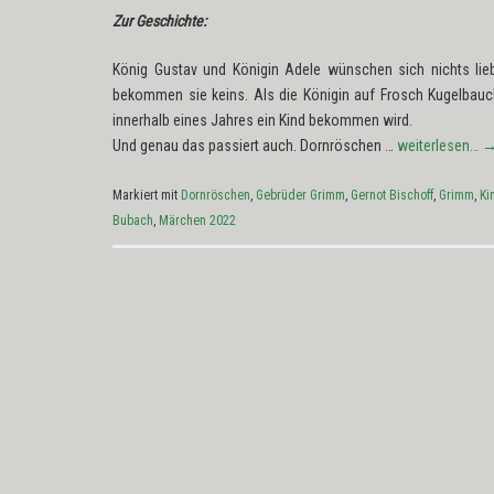
Zur Geschichte:
König Gustav und Königin Adele wünschen sich nichts lieb
bekommen sie keins. Als die Königin auf Frosch Kugelbauch tr
innerhalb eines Jahres ein Kind bekommen wird.
Und genau das passiert auch. Dornröschen …
weiterlesen…
Markiert mit
Dornröschen
,
Gebrüder Grimm
,
Gernot Bischoff
,
Grimm
,
Ki
Bubach
,
Märchen 2022