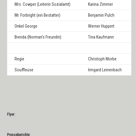
Mrs. Cowper (Leiterin Sozialamt)
Karina Zimmer
Mr. Forbright (ein Bestatter)
Benjamin Pulch
Onkel George
Werner Huppert
Brenda (Norman’s Freundin)
Tina Kaufmann
Regie
Christoph Morbe
Souffleuse
Irmgard Leinenbach
Flyer:
Presseberichte: