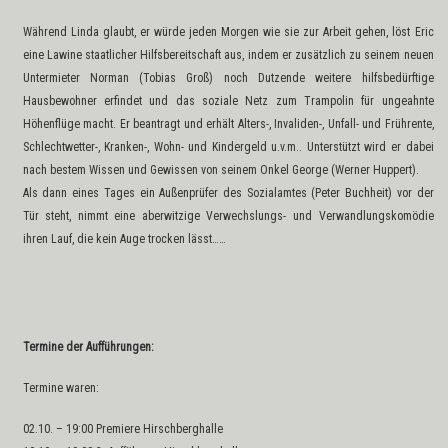
Während Linda glaubt, er würde jeden Morgen wie sie zur Arbeit gehen, löst Eric
eine Lawine staatlicher Hilfsbereitschaft aus, indem er zusätzlich zu seinem neuen
Untermieter Norman (Tobias Groß) noch Dutzende weitere hilfsbedürftige
Hausbewohner erfindet und das soziale Netz zum Trampolin für ungeahnte
Höhenflüge macht. Er beantragt und erhält Alters-, Invaliden-, Unfall- und Frührente,
Schlechtwetter-, Kranken-, Wohn- und Kindergeld u.v.m.. Unterstützt wird er dabei
nach bestem Wissen und Gewissen von seinem Onkel George (Werner Huppert).
Als dann eines Tages ein Außenprüfer des Sozialamtes (Peter Buchheit) vor der
Tür steht, nimmt eine aberwitzige Verwechslungs- und Verwandlungskomödie
ihren Lauf, die kein Auge trocken lässt……
Termine der Aufführungen
:
Termine waren:
02.10. – 19:00 Premiere Hirschberghalle