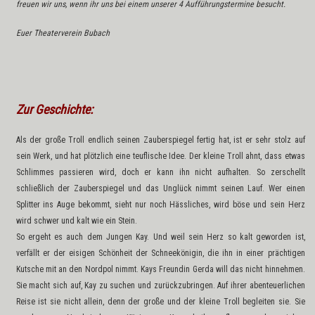
freuen wir uns, wenn ihr uns bei einem unserer 4 Aufführungstermine besucht.
Euer Theaterverein Bubach
Zur Geschichte:
Als der große Troll endlich seinen Zauberspiegel fertig hat, ist er sehr stolz auf
sein Werk, und hat plötzlich eine teuflische Idee. Der kleine Troll ahnt, dass etwas
Schlimmes passieren wird, doch er kann ihn nicht aufhalten. So zerschellt
schließlich der Zauberspiegel und das Unglück nimmt seinen Lauf. Wer einen
Splitter ins Auge bekommt, sieht nur noch Hässliches, wird böse und sein Herz
wird schwer und kalt wie ein Stein.
So ergeht es auch dem Jungen Kay. Und weil sein Herz so kalt geworden ist,
verfällt er der eisigen Schönheit der Schneekönigin, die ihn in einer prächtigen
Kutsche mit an den Nordpol nimmt. Kays Freundin Gerda will das nicht hinnehmen.
Sie macht sich auf, Kay zu suchen und zurückzubringen. Auf ihrer abenteuerlichen
Reise ist sie nicht allein, denn der große und der kleine Troll begleiten sie. Sie