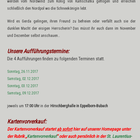
werden vom Nordwind zum König von Kamschatka geflogen und erreichen
schließlich den Nordpol wo die Schneekönigin lebt.
Wird es Gerda gelingen, ihren Freund zu befreien oder verfällt auch sie der
dunklen Macht der eisigen Herrscherin? Das müsst ihr euch dann im November
und Dezember selbst anschauen…
Unsere Aufführungstermine:
Die 4 Aufführungen finden zu folgenden Terminen statt.
Sonntag, 26.11.2017
Samstag, 02.12.2017
Sonntag, 03.12.2017
Samstag, 09.12.2017
jeweils um
17:00 Uhr
in der
Hirschberghalle in Eppelborn-Bubach
Kartenvorve
rkauf:
Der Kartenvorverkauf startet
ab sofort
hier auf unserer Homepage unter
der Rubrik „
Kartenvorverkauf
“ oder auch persönlich in der
St. Laurentius-